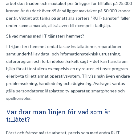
arbetskostnaden och maxtaket per år ligger för tillfället på 25.000
kronor. Är du dock över 65 år så ligger maxtaket på 50.000 kronor
per år. Viktigt att tänka på är att alla sorters “RUT-tjänster” faller
under samma maxtak, alltså även till exempel städhjälp.
Så vad menas med IT-tjänster i hemmet?
IT-tjänster i hemmet omfattas av installationer, reparationer
samt underhåll av data- och informationsteknisk utrustning,
datorprogram och förbindelser. Enkelt sagt – det kan handla om
hjälp för att installera exempelvis en ny router, ett nytt program
eller byta till ett annat operativsystem. Till viss mån även enklare
problemsökning, handledning och rådgivning. Avdraget väntas
gälla persondatorer, läsplattor, tv-apparater, smartphones och
spelkonsoler.
Var drar man linjen för vad som är
tillåtet?
Först och främst måste arbetet, precis som med andra RUT-