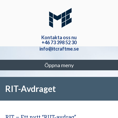
Kontakta oss nu
+46 73 398 52 30
info@itcraftme.se
Öppna meny
RIT-Avdraget
RIT – Ett nytt “RUT-avdrag”