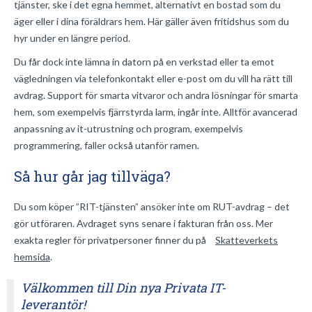
tjänster, ske i det egna hemmet, alternativt en bostad som du
äger eller i dina föräldrars hem. Här gäller även fritidshus som du
hyr under en längre period.
Du får dock
inte
lämna in datorn på en verkstad eller ta emot
vägledningen via telefonkontakt eller e-post om du vill ha rätt till
avdrag. Support för smarta vitvaror och andra lösningar för smarta
hem, som exempelvis fjärrstyrda larm, ingår inte. Alltför avancerad
anpassning av it-utrustning och program, exempelvis
programmering, faller också utanför ramen.
Så hur går jag tillväga?
Du som köper ”RIT-tjänsten” ansöker inte om RUT-avdrag – det
gör utföraren. Avdraget syns senare i fakturan från oss. Mer
exakta regler för privatpersoner finner du på
Skatteverkets
hemsida
.
Välkommen till Din nya Privata IT-
leverantör!